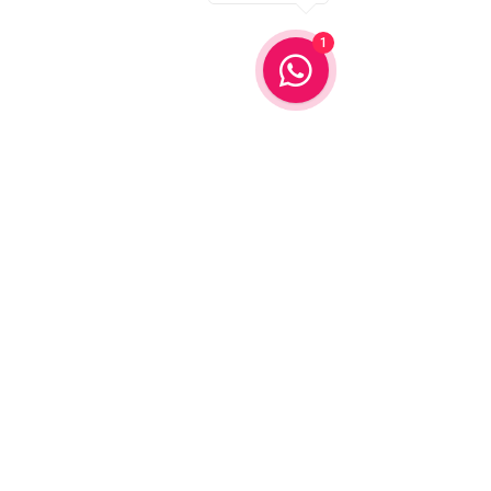
1
✨ Our Services
✓ Hair Styling
✓ Makeup Services
✓ Nails and Lashes
✓ Home Massage
✓ Bridal Beauty
✓ Eyebrow Threading
📞 Contact Us
+97152203183
0