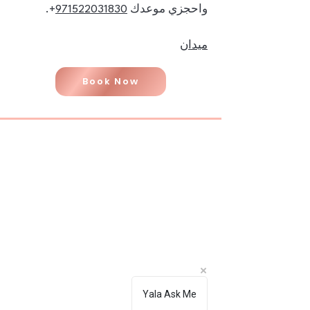
971522031830
واحجزي موعدك ‎+
ميدان
Book Now
📍 Our Service Locations
Dubai
Sharjah
Ras Al Khaimah
Umm Al Quwain
Abu Dhabi
Ajman
Fujairah
Yala Ask Me
Al Ain