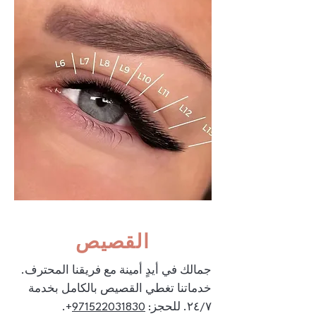
القصيص
جمالك في أيدٍ أمينة مع فريقنا المحترف.
خدماتنا تغطي القصيص بالكامل بخدمة
971522031830
٢٤/٧. للحجز: ‎+