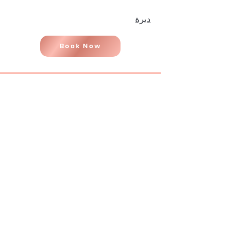
ديرة
Book Now
📍 Our Service Locations
Dubai
Sharjah
Ras Al Khaimah
Umm Al Quwain
Abu Dhabi
Ajman
Fujairah
Al Ain